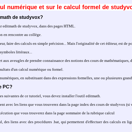
cul numérique et sur le calcul formel de study
ditmath de studyvox?
eur editmath de studyvox, dans des pages HTML.
n en rencontre au collège.
r, faire des calculs en simple précision... Mais l'originalité de cet éditeur, est de 
symboles littéraux...
met aux aveugles de prendre connaissance des notions des cours de mathématiques, d
sultats d'un calcul numérique ou formel.
 numériques, en substituant dans des expressions formelles, une ou plusieures grand
re PC?
s suivantes de ce tutoriel, vous devez installer l'outil editmath.
llent avec les liens que vous trouverez dans la page index des cours de studyvox (si v
d'exécution que vous trouverez dans la page sommaire de la rubrique calcul
l, des liens avec des procédures .bat, qui permettent d'effectuer des calculs en lig