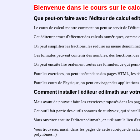
Bienvenue dans le cours sur le cal
Que peut-on faire avec l'éditeur de calcul e
Le cours de calcul montre comment on peut se servir de l'édit
Cet éditeur permet d'effectuer des calculs numériques, comme o
On peut simplifier les fractions, les réduire au même dénominateu
Ces formules peuvent contenir des nombres, des fonctions, des 
On peut ensuite lire oralement toutes ces formules, ce qui per
Pour les exercices, on peut insérer dans des pages HTML, les ré
Pour les cours de Physique, on peut envisager des applications
Comment installer l'éditeur editmath sur vot
Mais avant de pouvoir faire les exercices proposés dans les page
Cet outil fait partie des outils sonores de studyvox, qui s'insta
Vous ouvrirez ensuite l'éditeur editmath, en utilisant le lien 
Vous trouverez aussi, dans les pages de cette rubrique de calcu
polynômes...)